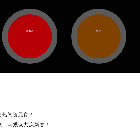
星海会
我们
曲热闹贺元宵！
家，与观众共庆新春！