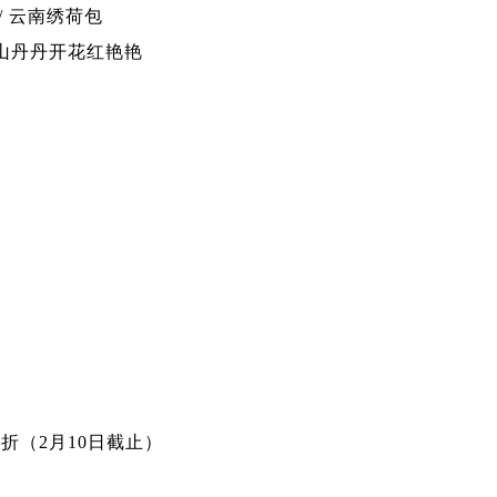
/ 云南绣荷包
 山丹丹开花红艳艳
9折（2月10日截止）