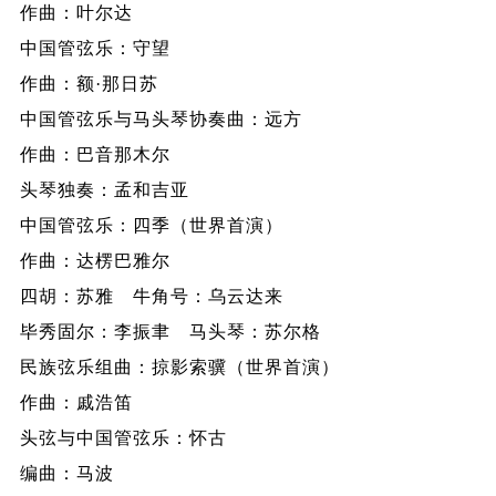
作曲：叶尔达
中国管弦乐：守望
作曲：额·那日苏
中国管弦乐与马头琴协奏曲：远方
作曲：巴音那木尔
头琴独奏：孟和吉亚
中国管弦乐：四季（世界首演）
作曲：达楞巴雅尔
四胡：苏雅 牛角号：乌云达来
毕秀固尔：李振聿 马头琴：苏尔格
民族弦乐组曲：掠影索骥（世界首演）
作曲：戚浩笛
头弦与中国管弦乐：怀古
编曲：马波