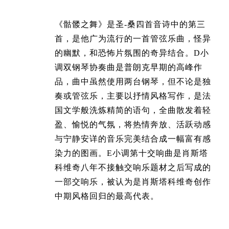
《骷髅之舞》是圣-桑四首音诗中的第三
首，是他广为流行的一首管弦乐曲，怪异
的幽默，和恐怖片氛围的奇异结合。D小
调双钢琴协奏曲是普朗克早期的高峰作
品，曲中虽然使用两台钢琴，但不论是独
奏或管弦乐，主要以抒情风格写作，是法
国文学般洗炼精简的语句，全曲散发着轻
盈、愉悦的气氛，将热情奔放、活跃动感
与宁静安详的音乐完美结合成一幅富有感
染力的图画。E小调第十交响曲是肖斯塔
科维奇八年不接触交响乐题材之后写成的
一部交响乐，被认为是肖斯塔科维奇创作
中期风格回归的最高代表。