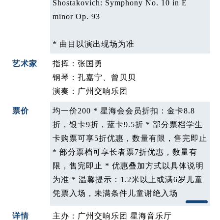
Shostakovich: Symphony No. 10 in E
minor Op. 93
* 曲目以演出现场为准
艺术家
指挥：
张国勇
钢琴：
孔嘉宁、曾贝贝
演奏：
广州交响乐团
票价
均一价200 * 星海会会员折扣：金卡8.8
折，银卡9折，蓝卡9.5折 * 部分票档学生
卡购票可享5折优惠，数量有限，售完即止
* 部分票档可享长者票7折优惠，数量有
限，售完即止 * 优惠叠加方式以具体说明
为准 * 温馨提示：1.2米以上或满6岁儿童
凭票入场，未满条件儿童谢绝入场
详情
主办：广州交响乐团 星海音乐厅